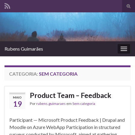
Alte
form
Search for:
de
pesq
Rubens Guimarães
Alter
nave
CATEGORIA:
SEM CATEGORIA
Product Team – Feedback
MAIO
19
Por
rubens.guimaraes
em
Sem categoria
Participant — Microsoft Product Feedback | Drupal and
Moodle on Azure WebApp Participation in structured
surveys conducted by Microsoft, aimed at gathering