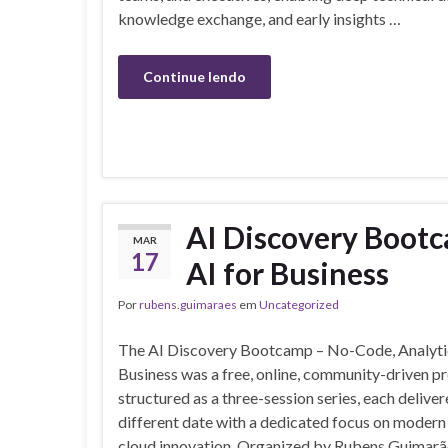
knowledge exchange, and early insights …
Continue lendo
AI Discovery Bootc
MAR
17
AI for Business
Por
rubens.guimaraes
em
Uncategorized
The AI Discovery Bootcamp – No-Code, Analytic
Business was a free, online, community-driven 
structured as a three-session series, each deliver
different date with a dedicated focus on modern
cloud innovation. Organized by Rubens Guimarã