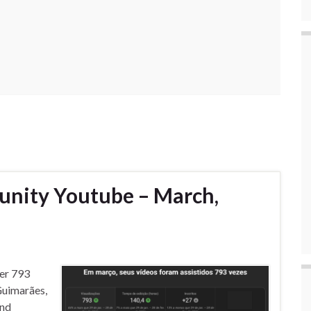
unity Youtube – March,
ver 793
Guimarães,
and