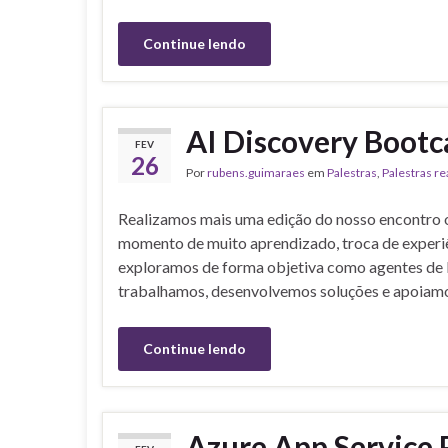
Continue lendo
AI Discovery Bootc
FEV
26
Por
rubens.guimaraes
em
Palestras
,
Palestras re
Realizamos mais uma edição do nosso encontro onl
momento de muito aprendizado, troca de experiên
exploramos de forma objetiva como agentes de 
trabalhamos, desenvolvemos soluções e apoiamo
Continue lendo
Azure App Service