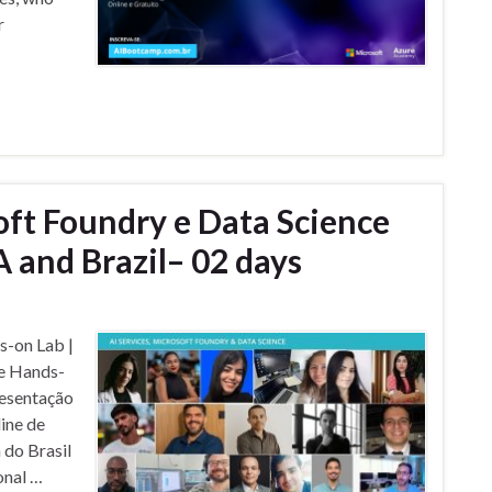
r
oft Foundry e Data Science
 and Brazil– 02 days
s-on Lab |
ce Hands-
resentação
ine de
 do Brasil
onal …