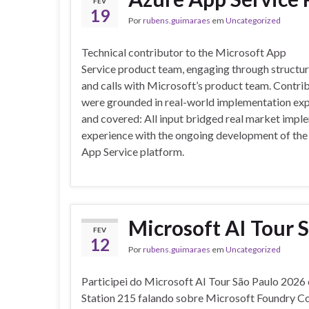
FEV
19
Por
rubens.guimaraes
em
Uncategorized
Technical contributor to the Microsoft App
Service product team, engaging through structu
and calls with Microsoft’s product team. Contri
were grounded in real-world implementation ex
and covered: All input bridged real market impl
experience with the ongoing development of th
App Service platform.
Microsoft AI Tour 
FEV
12
Por
rubens.guimaraes
em
Uncategorized
Participei do Microsoft AI Tour São Paulo 2026
Station 215 falando sobre Microsoft Foundry Co