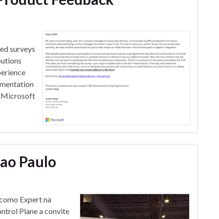
red surveys
butions
perience
ementation
e Microsoft
Sao Paulo
 como Expert na
ntrol Plane a convite