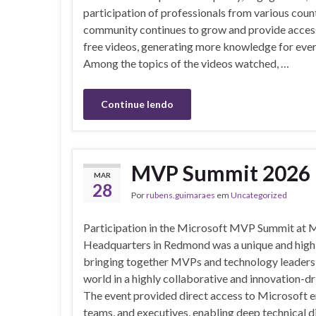
participation of professionals from various coun
community continues to grow and provide acces
free videos, generating more knowledge for eve
Among the topics of the videos watched, …
Continue lendo
MVP Summit 2026
MAR
28
Por
rubens.guimaraes
em
Uncategorized
Participation in the Microsoft MVP Summit at 
Headquarters in Redmond was a unique and high
bringing together MVPs and technology leaders
world in a highly collaborative and innovation-d
The event provided direct access to Microsoft e
teams, and executives, enabling deep technical d