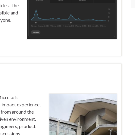
tries. The
sible and
ryone.
Microsoft
-impact experience,
 from around the
riven environment.
ngineers, product
iscussions,