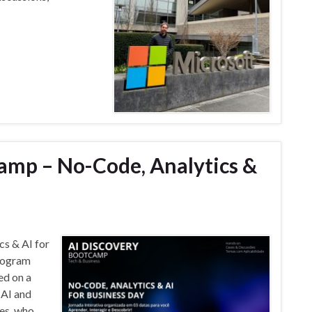
amp – No-Code, Analytics &
s & AI for
program
ed on a
 AI and
es, who