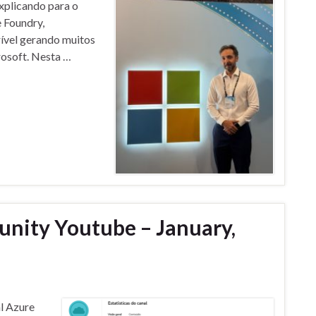
xplicando para o
 Foundry,
ível gerando muitos
rosoft. Nesta …
nity Youtube – January,
l Azure