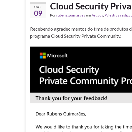
Cloud Security Priv
OUT
09
Por
rubens.guimaraes
em
Artigos
,
Palestras realiza
Recebendo agradecimentos do time de produtos do
programa Cloud Security Private Community.