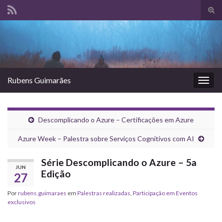
Alte
form
Search for:
de
pesq
Rubens Guimarães
Alter
nave
Descomplicando o Azure – Certificações em Azure
Azure Week – Palestra sobre Serviços Cognitivos com AI
Série Descomplicando o Azure – 5a
JUN
Edição
27
Por
rubens.guimaraes
em
Palestras realizadas
,
Participação em Eventos
exclusivos