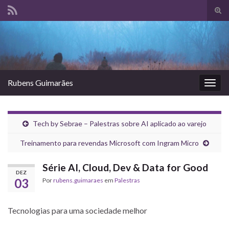
Alte
form
Search for:
de
pesq
Rubens Guimarães
Alter
nave
Tech by Sebrae – Palestras sobre AI aplicado ao varejo
Treinamento para revendas Microsoft com Ingram Micro
Série AI, Cloud, Dev & Data for Good
DEZ
03
Por
rubens.guimaraes
em
Palestras
Tecnologias para uma sociedade melhor