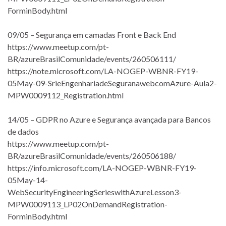
ForminBody.html
09/05 – Segurança em camadas Front e Back End
https://www.meetup.com/pt-
BR/azureBrasilComunidade/events/260506111/
https://note.microsoft.com/LA-NOGEP-WBNR-FY19-
05May-09-SrieEngenhariadeSeguranawebcomAzure-Aula2-
MPW0009112_Registration.html
14/05 – GDPR no Azure e Segurança avançada para Bancos
de dados
https://www.meetup.com/pt-
BR/azureBrasilComunidade/events/260506188/
https://info.microsoft.com/LA-NOGEP-WBNR-FY19-
05May-14-
WebSecurityEngineeringSerieswithAzureLesson3-
MPW0009113_LP02OnDemandRegistration-
ForminBody.html