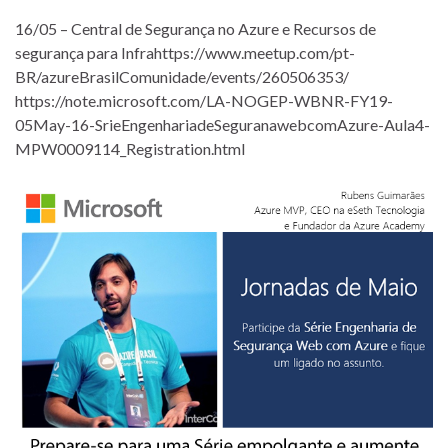
16/05 – Central de Segurança no Azure e Recursos de
segurança para Infrahttps://www.meetup.com/pt-
BR/azureBrasilComunidade/events/260506353/
https://note.microsoft.com/LA-NOGEP-WBNR-FY19-
05May-16-SrieEngenhariadeSeguranawebcomAzure-Aula4-
MPW0009114_Registration.html