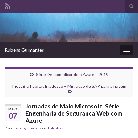
Alte
form
Search for:
de
pesq
Rubens Guimarães
Alter
nave
Série Descomplicando o Azure – 2019
InovaBra habitat Bradesco – Migração de SAP para a nuvem
Jornadas de Maio Microsoft: Série
MAIO
Engenharia de Segurança Web com
07
Azure
Por
rubens.guimaraes
em
Palestras